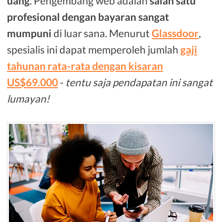
uang
. Pengembang web adalah
salah satu
profesional dengan bayaran sangat
mumpuni
di luar sana. Menurut
Glassdoor
,
spesialis ini dapat memperoleh jumlah
gaji
tahunan rata-rata dengan kisaran
US$69.000
-
tentu saja pendapatan ini sangat
lumayan!