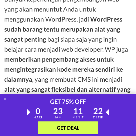
yang akan menuntut Anda untuk
menggunakan WordPress, jadi
WordPress
sudah barang tentu merupakan alat yang
sangat penting
bagi siapa saja yang ingin
belajar cara menjadi web developer. WP juga
memberikan pengembang akses untuk
mengintegrasikan kode mereka sendiri ke
dalamnya
, yang membuat CMS ini menjadi
alat yang sangat fleksibel dan alternatif yang
layak
untuk berbagai kebutuhan.
GET 75% OFF
0
23
11
21
Jadi -
luangkan waktu Anda dan pelajari
HARI
JAM
MENIT
DETIK
penggunaan
WordPress.org
secemat
GET DEAL