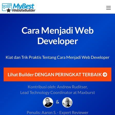
Cara Menjadi Web
Developer
Kiat dan Trik Praktis Tentang Cara Menjadi Web Developer
Lihat Builder DENGAN PERINGKAT TERBAIK
Kontribusi oleh: Andrew Ruditser,
Lead Technology Coordinator at Maxburst
&
Penulis: Aaron S. - Expert Reviewer