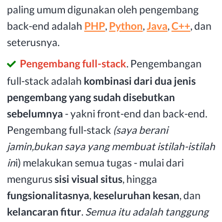
paling umum digunakan oleh pengembang
back-end adalah
PHP
,
Python
,
Java
,
C++
, dan
seterusnya.
Pengembang full-stack
. Pengembangan
full-stack adalah
kombinasi dari dua jenis
pengembang yang sudah disebutkan
sebelumnya
- yakni front-end dan back-end.
Pengembang full-stack
(saya berani
jamin,bukan saya yang membuat istilah-istilah
in
i) melakukan semua tugas - mulai dari
mengurus
sisi visual situs
, hingga
fungsionalitasnya
,
keseluruhan kesan
, dan
kelancaran fitur
.
Semua itu adalah tanggung