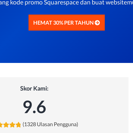
njang kode promo Squarespace dan buat websitem
HEMAT 30% PER TAHUN
Skor Kami:
9.6
(1328 Ulasan Pengguna)