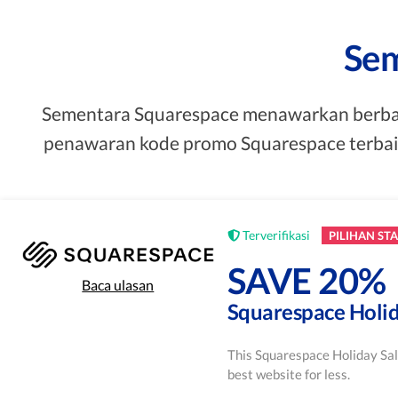
Sem
Sementara Squarespace menawarkan berbag
penawaran kode promo Squarespace terbaik y
Terverifikasi
PILIHAN STA
SAVE 20%
Baca ulasan
Squarespace Holid
This Squarespace Holiday Sal
best website for less.