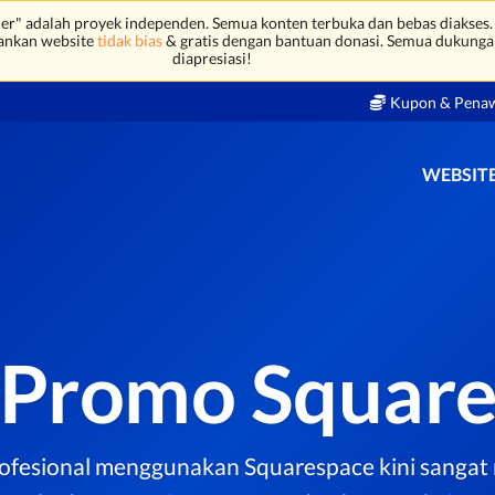
r" adalah proyek independen. Semua konten terbuka dan bebas diakses.
ankan website
tidak bias
& gratis dengan bantuan donasi. Semua dukunga
diapresiasi!
Kupon & Pena
WEBSITE
 Promo Square
ofesional menggunakan Squarespace kini sangat m