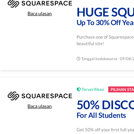
HUGE SQU
Baca ulasan
Up To 30% Off Yea
Purchase one of Squarespace a
beautiful site!
Tanggal kedaluwarsa : 09/08
Terverifikasi
PILIHAN STA
50% DISC
Baca ulasan
For All Students
Get 50% off your first full y