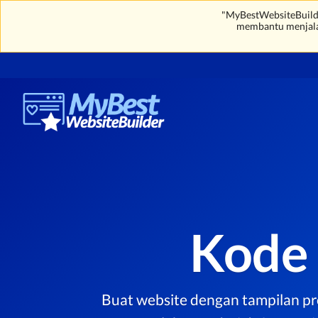
"MyBestWebsiteBuilde
membantu menjal
Kode
Buat website dengan tampilan pr