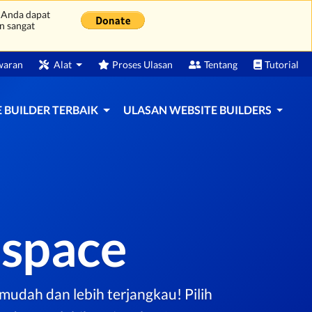
 Anda dapat
n sangat
waran
Alat
Proses Ulasan
Tentang
Tutorial
 BUILDER TERBAIK
ULASAN WEBSITE BUILDERS
space
udah dan lebih terjangkau! Pilih