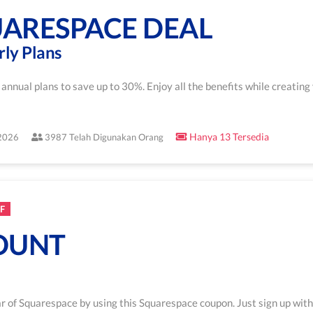
ARESPACE DEAL
rly Plans
nnual plans to save up to 30%. Enjoy all the benefits while creating
Hanya 13 Tersedia
/2026
3987 Telah Digunakan Orang
F
OUNT
ear of Squarespace by using this Squarespace coupon. Just sign up wit