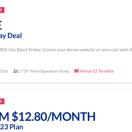
F
E
ay Deal
EE this Black Friday. Create your dream website at zero cost with th
Hanya 52 Tersedia
/2026
1739 Telah Digunakan Orang
F
M $12.80/MONTH
23 Plan