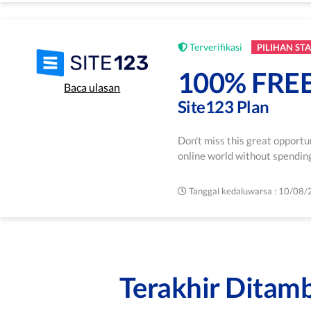
Terverifikasi
PILIHAN STA
100% FRE
Baca ulasan
Site123 Plan
Don't miss this great opportu
online world without spending
Tanggal kedaluwarsa : 10/08
Terakhir Ditam