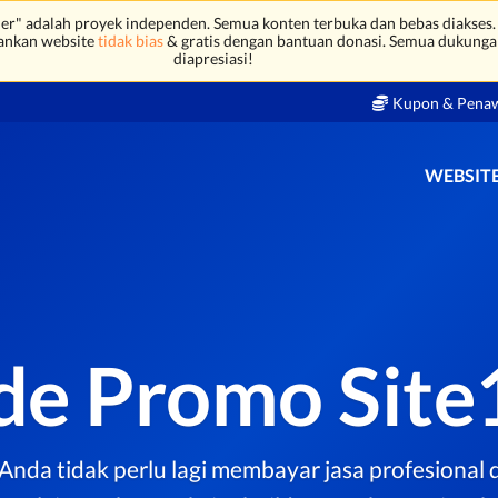
r" adalah proyek independen. Semua konten terbuka dan bebas diakses.
ankan website
tidak bias
& gratis dengan bantuan donasi. Semua dukunga
diapresiasi!
Kupon & Pena
WEBSITE
de Promo Site
nda tidak perlu lagi membayar jasa profesional di