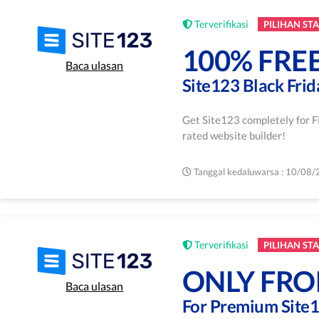
Terverifikasi
PILIHAN STA
100% FRE
Baca ulasan
Site123 Black Frid
Get Site123 completely for FR
rated website builder!
Tanggal kedaluwarsa : 10/08
Terverifikasi
PILIHAN STA
ONLY FRO
Baca ulasan
For Premium Site1