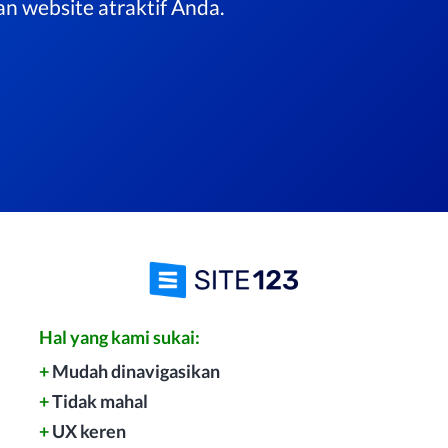
n website atraktif Anda.
Hal yang kami sukai:
+
Mudah dinavigasikan
+
Tidak mahal
+
UX keren