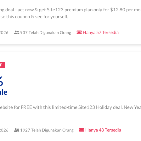
ng deal - act now & get Site123 premium plan only for $12.80 per mo
se this coupon & see for yourself.
Hanya 57 Tersedia
/2026
937 Telah Digunakan Orang
F
%
ale
ebsite for FREE with this limited-time Site123 Holiday deal. New Yea
Hanya 48 Tersedia
/2026
1927 Telah Digunakan Orang