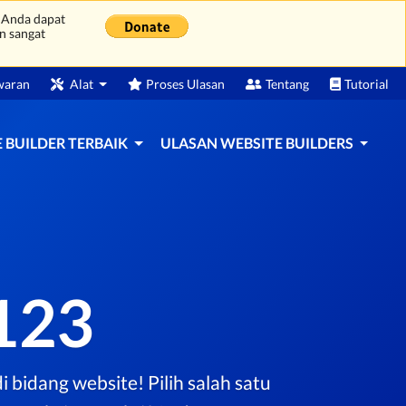
 Anda dapat
n sangat
waran
Alat
Proses Ulasan
Tentang
Tutorial
 BUILDER TERBAIK
ULASAN WEBSITE BUILDERS
123
 bidang website! Pilih salah satu