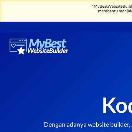
"MyBestWebsiteBuilde
membantu menjal
Ko
Dengan adanya website builder, A