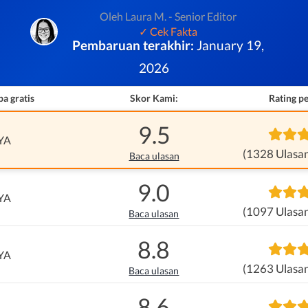
Oleh Laura M. - Senior Editor
✓ Cek Fakta
Pembaruan terakhir:
January 19,
2026
ba gratis
Skor Kami:
Rating p
9.5
YA
(1328 Ulasa
Baca ulasan
9.0
YA
(1097 Ulasa
Baca ulasan
8.8
YA
(1263 Ulasa
Baca ulasan
8.6