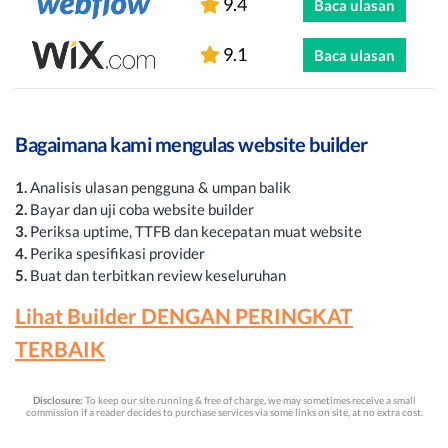
9.4
Baca ulasan
9.1
Baca ulasan
Bagaimana kami mengulas website builder
1.
Analisis ulasan pengguna & umpan balik
2.
Bayar dan uji coba website builder
3.
Periksa uptime, TTFB dan kecepatan muat website
4.
Perika spesifikasi provider
5.
Buat dan terbitkan review keseluruhan
Lihat Builder DENGAN PERINGKAT
TERBAIK
Disclosure:
To keep our site running & free of charge, we may sometimes receive a small
commission if a reader decides to purchase services via some links on site, at no extra cost.