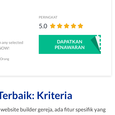
PERINGKAT
5.0
DAPATKAN
n any selected
PENAWARAN
e NOW!
 Orang
erbaik: Kriteria
bsite builder gereja, ada fitur spesifik yang