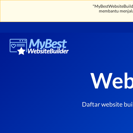
"MyBestWebsiteBuilde
membantu menjal
Webs
Daftar website bui