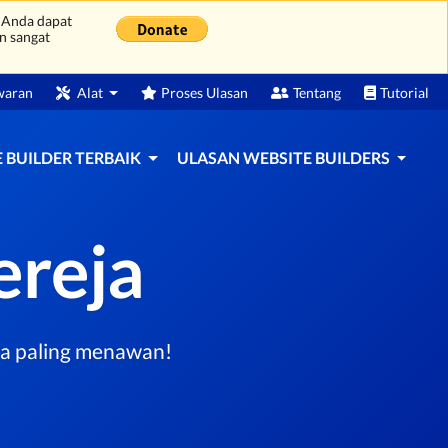
 Anda dapat
n sangat
waran
Alat
Proses Ulasan
Tentang
Tutorial
 BUILDER TERBAIK
ULASAN WEBSITE BUILDERS
ereja
eja paling menawan!