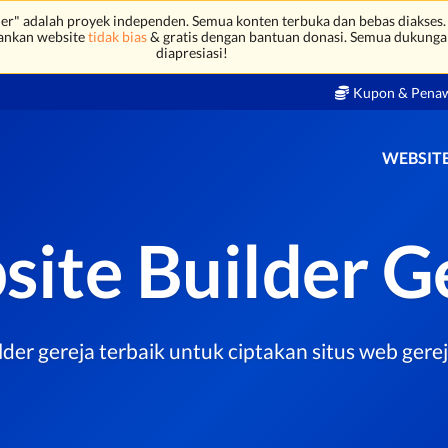
r" adalah proyek independen. Semua konten terbuka dan bebas diakses.
ankan website
tidak bias
& gratis dengan bantuan donasi. Semua dukunga
diapresiasi!
Kupon & Pena
WEBSITE
ite Builder G
lder gereja terbaik untuk ciptakan situs web ger