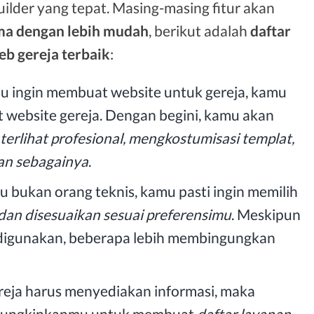
ilder yang tepat. Masing-masing fitur akan
ma dengan lebih mudah
, berikut adalah
daftar
eb gereja terbaik
:
mu ingin membuat website untuk gereja, kamu
 website gereja. Dengan begini, kamu akan
erlihat profesional, mengkostumisasi templat,
an sebagainya
.
mu bukan orang teknis, kamu pasti ingin memilih
dan disesuaikan sesuai preferensimu
. Meskipun
digunakan, beberapa lebih membingungkan
ereja harus menyediakan informasi, maka
memungkinkanmu untuk membuat
daftar layanan