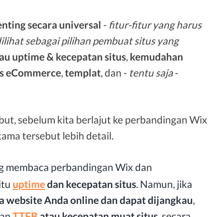
nting secara universal
-
fitur-fitur yang harus
dilihat sebagai pilihan pembuat situs yang
tau uptime & kecepatan situs
,
kemudahan
tas eCommerce
,
templat
, dan -
tentu saja
-
but, sebelum kita berlajut ke perbandingan Wix
tama tersebut lebih detail.
ang membaca perbandingan Wix dan
itu
uptime
dan kecepatan situs
. Namun, jika
a website Anda online
dan dapat dijangkau
,
gan
TTFB
atau kecepatan muat situs
, secara