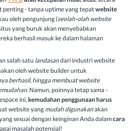
at penting - tanpa uptime yang tepat
website
kau oleh pengunjung (
seolah-olah website
 situs yang buruk akan menyebabkan
reka berhasil masuk ke dalam halaman
kan salah satu
landasan
dari industri website
akan oleh website builder untuk
nya berhasil, hingga membuat website
kemudahan
. Namun, poinnya tetap sama -
space ini,
kemudahan penggunaan harus
uat website yang
mudah digunakan
akan
ang sesuai dengan keinginan Anda dalam
cara
agai masalah potensial!