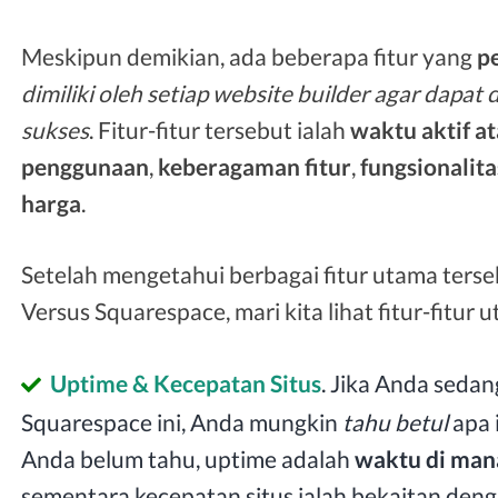
Meskipun demikian, ada beberapa fitur yang
pe
dimiliki oleh setiap website builder agar dapat 
sukses
. Fitur-fitur tersebut ialah
waktu aktif a
penggunaan
,
keberagaman fitur
,
fungsionali
harga
.
Setelah mengetahui berbagai fitur utama terse
Versus Squarespace, mari kita lihat fitur-fitur u
Uptime & Kecepatan Situs
. Jika Anda sed
Squarespace ini, Anda mungkin
tahu betul
apa 
Anda belum tahu, uptime adalah
waktu di man
sementara kecepatan situs ialah bekaitan den