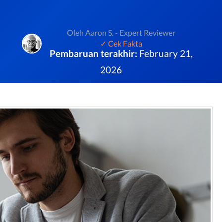
Oleh Aaron S. - Expert Reviewer
✓ Cek Fakta
Pembaruan terakhir:
February 21,
2026