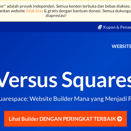
r" adalah proyek independen. Semua konten terbuka dan bebas diakses.
ankan website
tidak bias
& gratis dengan bantuan donasi. Semua dukunga
diapresiasi!
Kupon & Pena
WEBSITE
Versus Square
uarespace: Website Builder Mana yang Menjadi Pi
Lihat Builder DENGAN PERINGKAT TERBAIK