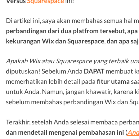
Versus
Squarespace
ini!
Di artikel ini, saya akan membahas semua hal
perbandingan dari dua platfrom tersebut
,
apa 
kekurangan Wix dan Squarespace
,
dan
apa sa
Apakah Wix atau Squarespace yang terbaik un
diputuskan! Sebelum Anda
DAPAT
membuat kep
memerhatikan lebih detail pada
fitur utama
saa
untuk Anda. Namun, jangan khawatir, karena k
sebelum membahas perbandingan Wix dan Squ
Terakhir, setelah Anda selesai membaca perban
dan mendetail mengenai pembahasan ini
(
And