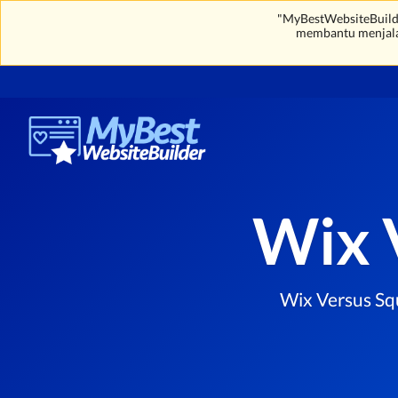
"MyBestWebsiteBuilde
membantu menjal
Wix 
Wix Versus Sq