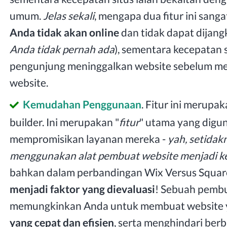
umum.
Jelas sekali
, mengapa dua fitur ini sang
Anda tidak akan online
dan tidak dapat dijang
Anda tidak pernah ada
), sementara kecepatan
pengunjung meninggalkan website sebelum me
website.
Kemudahan Penggunaan
. Fitur ini merupa
builder. Ini merupakan "
fitur
" utama yang digun
mempromisikan layanan mereka -
yah, setidak
menggunakan alat pembuat website menjadi 
bahkan dalam perbandingan Wix Versus Square
menjadi faktor yang dievaluasi
! Sebuah pemb
memungkinkan Anda untuk membuat website y
yang cepat dan efisien
, serta menghindari berb