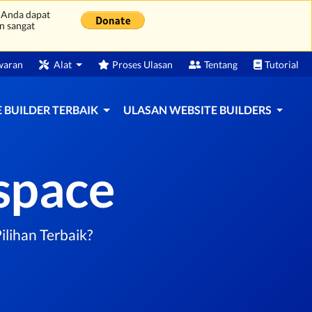
 Anda dapat
n sangat
waran
Alat
Proses Ulasan
Tentang
Tutorial
 BUILDER TERBAIK
ULASAN WEBSITE BUILDERS
space
lihan Terbaik?