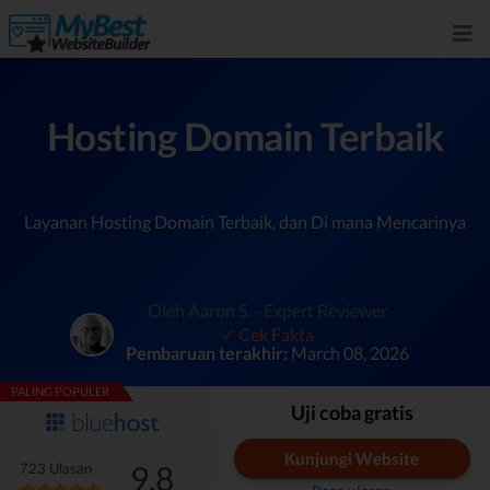
Hosting Domain Terbaik
Layanan Hosting Domain Terbaik, dan Di mana Mencarinya
Oleh Aaron S. - Expert Reviewer
✓ Cek Fakta
Pembaruan terakhir:
March 08, 2026
PALING POPULER
Uji coba gratis
Kunjungi Website
9.8
723 Ulasan