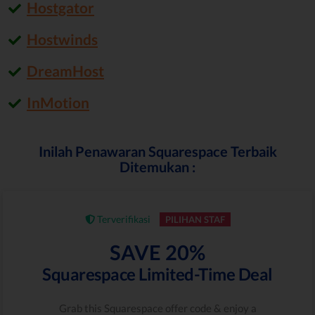
Hostgator
Hostwinds
DreamHost
InMotion
Inilah Penawaran Squarespace Terbaik
Ditemukan :
Terverifikasi
PILIHAN STAF
SAVE 20%
Squarespace Limited-Time Deal
Grab this Squarespace offer code & enjoy a