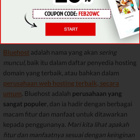
DAPATKAN PENAWARAN
Bluehost
adalah nama yang akan
sering
muncul
, baik itu dalam daftar penyedia hosting
domain yang terbaik, atau bahkan dalam
perusahaan web hosting terbaik, secara
umum
. Bluehost adalah
perusahaan yang
sangat populer
, dan ia hadir dengan berbagai
macam fitur dan manfaat untuk ditawarkan
kepada penggunanya.
Mari kita lihat apakah
fitur dan manfaatnya sesuai dengan keinginan