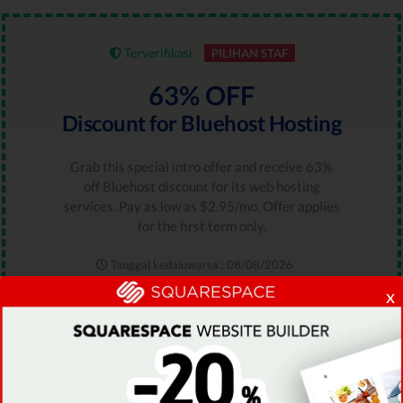
Terverifikasi
PILIHAN STAF
63% OFF
Discount for Bluehost Hosting
Grab this special intro offer and receive 63%
off Bluehost discount for its web hosting
services. Pay as low as $2.95/mo. Offer applies
for the first term only.
Tanggal kedaluwarsa : 08/08/2026
2910 Telah Digunakan Orang
x
Hanya 90 Tersedia
PERINGKAT
5.0