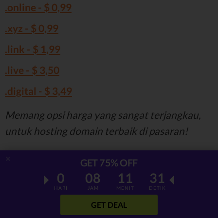
.online - $ 0,99
.xyz - $ 0,99
.link - $ 1,99
.live - $ 3,50
.digital - $ 3,49
Memang opsi harga yang sangat terjangkau,
untuk hosting domain terbaik di pasaran!
Kunjungi Hostinger
GET 75% OFF
...atau baca ulasan Hostinger kami
0
08
11
30
HARI
JAM
MENIT
DETIK
3. GoDaddy - Pilihan Ekstensi
GET DEAL