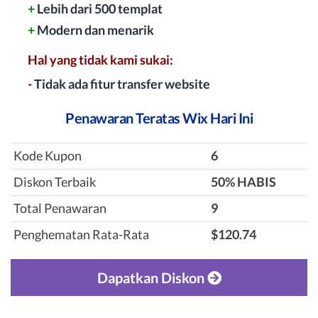
+
Lebih dari 500 templat
+
Modern dan menarik
Hal yang tidak kami sukai:
-
Tidak ada fitur transfer website
Penawaran Teratas Wix Hari Ini
Kode Kupon
6
Diskon Terbaik
‎50% HABIS
Total Penawaran
9
Penghematan Rata-Rata
$120.74
Dapatkan Diskon