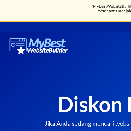
"MyBestWebsiteBuilde
membantu menjal
Diskon 
Jika Anda sedang mencari websi