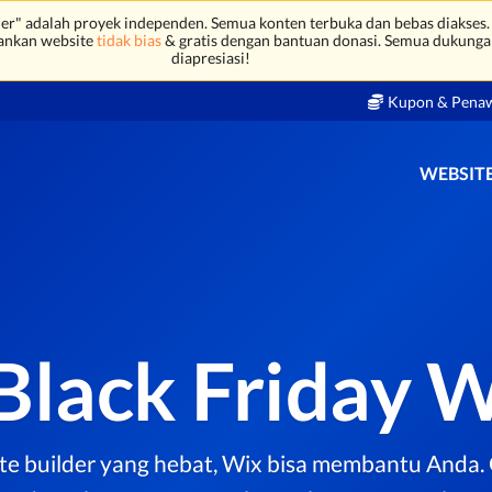
r" adalah proyek independen. Semua konten terbuka dan bebas diakses.
ankan website
tidak bias
& gratis dengan bantuan donasi. Semua dukunga
diapresiasi!
Kupon & Pena
WEBSITE
Black Friday 
te builder yang hebat, Wix bisa membantu Anda.