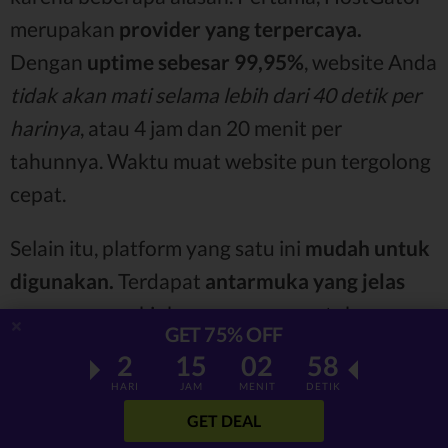
merupakan
provider yang terpercaya.
Dengan
uptime sebesar 99,95%
, website Anda
tidak akan mati selama lebih dari 40 detik per
harinya
, atau 4 jam dan 20 menit per
tahunnya. Waktu muat website pun tergolong
cepat.
Selain itu, platform yang satu ini
mudah untuk
digunakan.
Terdapat
antarmuka yang jelas
yang memungkinkan pengguna untuk
GET 75% OFF
menemukan berbagai informasi dan tool
2
15
02
57
dengan mudah. Platform ini pun memfasilitasi
HARI
JAM
MENIT
DETIK
integrasi WordPress yang praktis
, sehingga
GET DEAL
jika Anda berencana menciptakan website