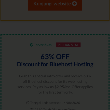
Kunjungi website
Terverifikasi
PILIHAN STAF
63% OFF
Discount for Bluehost Hosting
Grab this special intro offer and receive 63%
off Bluehost discount for its web hosting
services. Pay as low as $2.95/mo. Offer applies
for the first term only.
Tanggal kedaluwarsa : 14/08/2026
2910 Telah Digunakan Orang