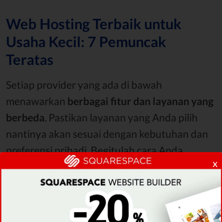
Web Hosting Terbaik untuk
Usaha Kecil: 7 Pemuncak
Teratas
Setiap provider yang ada di bawah
menawarkan
berbagai fitur dan layanan yang
berbeda
. Pastikan layanan yang Anda pilih
nantinya akan sesuai dengan kebutuhan dan
preferensi pribadi. Begitulah cara Anda
x
membuat keputusan yang tepat.
Tanpa berlama-lama lagi, mari kita mulai
dengan provider yang paling pertama.