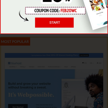
1. Bluehost - Web Hosting Terbaik
untuk Usaha Kecil
Peringkat #1 dari 7 Website Builders